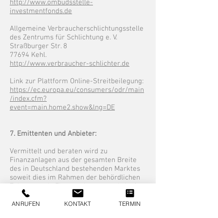
http://www.ombudsstelle-
investmentfonds.de
Allgemeine Verbraucherschlichtungsstelle
des Zentrums für Schlichtung e. V.
Straßburger Str. 8
77694 Kehl.
http://www.verbraucher-schlichter.de
Link zur Plattform Online-Streitbeilegung:
https://ec.europa.eu/consumers/odr/main
/index.cfm?
event=main.home2.show&lng=DE
7. Emittenten und Anbieter:
Vermittelt und beraten wird zu
Finanzanlagen aus der gesamten Breite
des in Deutschland bestehenden Marktes
soweit dies im Rahmen der behördlichen
Zulassung als Finanzanlagenvermittler/-
berater gem. § 34 f GewO zulässig ist.
ANRUFEN
KONTAKT
TERMIN